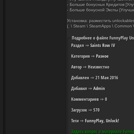
- Больше бонусных Кредитов [Улу
- Больше бонусной Экспы [Улучше
Установка: разместить unlockables
(. \ Steam \ SteamApps \ Common \
Подробнее о файле FunnyPlay Un
Раздел
⇒
Saints Row IV
Категория
⇒
Разное
Автор
⇒ Неизвестно
Добавлен
⇒ 21 Мая 2016
Добавил
⇒
Admin
Комментариев
⇒ 0
Загрузок
⇒ 570
Теги
⇒
FunnyPlay
,
Unlock!
Задать вопрос о материале Funny