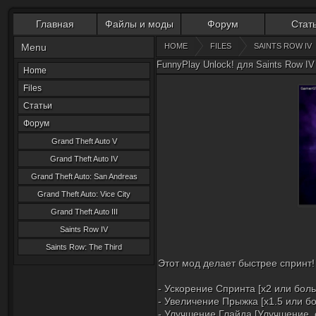
Главная
Файлы и моды
Форум
Стат
Menu
HOME
FILES
SAINTS ROW IV
FunnyPlay Unlock! для Saints Row IV
Home
Files
Статьи
Форум
Grand Theft Auto V
Grand Theft Auto IV
Grand Theft Auto: San Andreas
Grand Theft Auto: Vice City
Grand Theft Auto III
Saints Row IV
Saints Row: The Third
Этот мод делает быстрее спринт!
- Ускорение Спринта [x2 или боль
- Увеличение Прыжка [x1.5 или б
- Улучшение Глайда [Улучшение, с