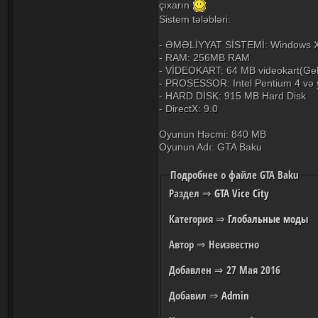
çıxarın
Sistem tələbləri:
- ƏMƏLİYYAT SİSTEMİ: Windows XP
- RAM: 256MB RAM
- VİDEOKART: 64 MB videokart(GeF
- PROSESSOR: Intel Pentium 4 və 
- HARD DİSK: 915 MB Hard Disk
- DirectX: 9.0
Oyunun Həcmi: 840 MB
Oyunun Adı: GTA Baku
Подробнее о файле GTA Baku
Раздел
⇒
GTA Vice City
Категория
⇒
Глобальные моды
Автор
⇒ Неизвестно
Добавлен
⇒ 27 Мая 2016
Добавил
⇒
Admin