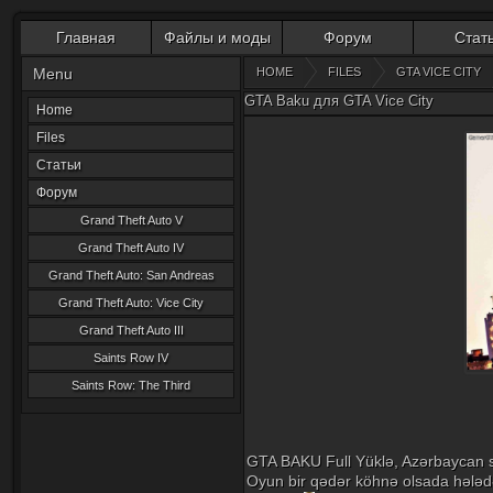
Главная
Файлы и моды
Форум
Стат
Menu
HOME
FILES
GTA VICE CITY
GTA Baku для GTA Vice City
Home
Files
Статьи
Форум
Grand Theft Auto V
Grand Theft Auto IV
Grand Theft Auto: San Andreas
Grand Theft Auto: Vice City
Grand Theft Auto III
Saints Row IV
Saints Row: The Third
GTA BAKU Full Yüklə, Azərbaycan se
Oyun bir qədər köhnə olsada hələd