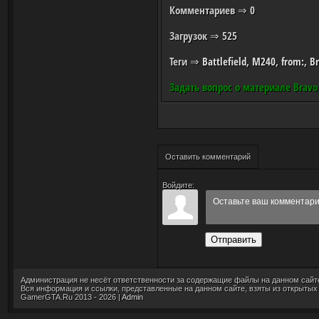
Комментариев
⇒ 0
Загрузок
⇒ 525
Теги
⇒
Battlefield
,
M240
,
from:
,
B
Задать вопрос о материале Bravo 
Оставить комментарий
Войдите:
Отправить
Администрация не несёт ответственности за содержащие файлы на данном сайт
Вся информация и ссылки, представленные на данном сайте, взяты из открытых
GamerGTA.Ru 2013 - 2026 |
Admin