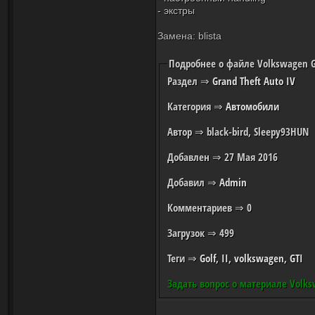
- экстры
Замена: blista
Подробнее о файле Volkswagen Go
Раздел
⇒
Grand Theft Auto IV
Категория
⇒
Автомобили
Автор
⇒ black-bird, Sleepy93HUN
Добавлен
⇒ 27 Мая 2016
Добавил
⇒
Admin
Комментариев
⇒ 0
Загрузок
⇒ 499
Теги
⇒
Golf
,
II
,
volkswagen
,
GTI
Задать вопрос о материале Volksw