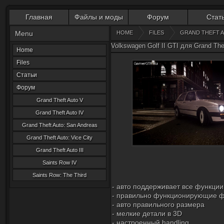
Главная
Файлы и моды
Форум
Стат
Menu
HOME
FILES
GRAND THEFT A
Volkswagen Golf II GTI для Grand The
Home
Files
Статьи
Форум
Grand Theft Auto V
Grand Theft Auto IV
Grand Theft Auto: San Andreas
Grand Theft Auto: Vice City
Grand Theft Auto III
Saints Row IV
Saints Row: The Third
- авто поддерживает все функции
- правильно функционирующие 
- авто правильного размера
- мелкие детали в 3D
- настроенный handling