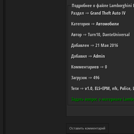
Подробнее о файле Lamborghini Re
Раздел
⇒
Grand Theft Auto IV
Категория
⇒
Автомобили
Автор
⇒ Turn10, DanteUniversal
Добавлен
⇒ 21 Мая 2016
Добавил
⇒
Admin
Комментариев
⇒ 0
Загрузок
⇒ 496
Теги
⇒
v1.0
,
ELS+EPM
,
nfs
,
Police
,
Задать вопрос о материале Lambor
Оставить комментарий