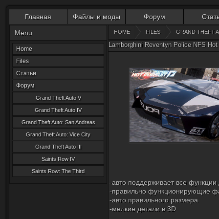
Главная
Файлы и моды
Форум
Стат
Menu
HOME
FILES
GRAND THEFT A
Lamborghini Reventуn Police NFS Hot
Home
Files
Статьи
Форум
Grand Theft Auto V
Grand Theft Auto IV
Grand Theft Auto: San Andreas
Grand Theft Auto: Vice City
Grand Theft Auto III
Saints Row IV
Saints Row: The Third
-авто поддерживает все функции
-правильно функционирующие ф
-авто правильного размера
-мелкие детали в 3D