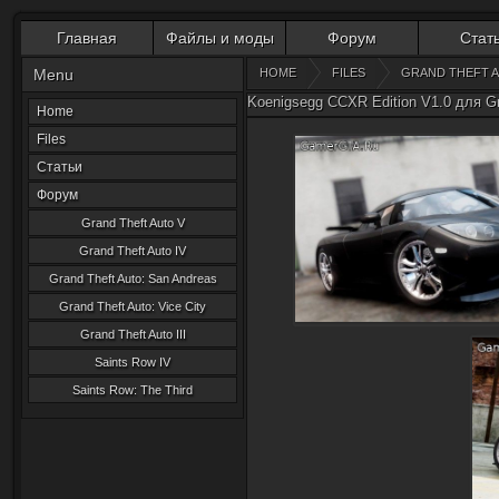
Главная
Файлы и моды
Форум
Стат
Menu
HOME
FILES
GRAND THEFT A
Koenigsegg CCXR Edition V1.0 для Gr
Home
Files
Статьи
Форум
Grand Theft Auto V
Grand Theft Auto IV
Grand Theft Auto: San Andreas
Grand Theft Auto: Vice City
Grand Theft Auto III
Saints Row IV
Saints Row: The Third