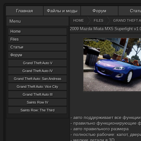
Главная
Файлы и моды
Форум
Стат
Menu
HOME
FILES
GRAND THEFT A
2009 Mazda Miata MX5 Superlight v1.0
Home
Files
Статьи
Форум
Grand Theft Auto V
Grand Theft Auto IV
Grand Theft Auto: San Andreas
Grand Theft Auto: Vice City
Grand Theft Auto III
Saints Row IV
Saints Row: The Third
- авто поддерживает все функции
- правильно функционирующие 
- авто правильного размера
- полностью рабочие: капот, двер
- мелкие детали в 3D