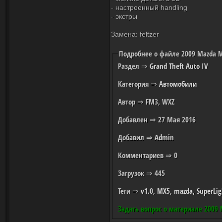
- настроенный handling
- экстры
Замена: feltzer
Подробнее о файле 2009 Mazda Mi
Раздел
⇒
Grand Theft Auto IV
Категория
⇒
Автомобили
Автор
⇒ FM3, WXZ
Добавлен
⇒ 27 Мая 2016
Добавил
⇒
Admin
Комментариев
⇒ 0
Загрузок
⇒ 445
Теги
⇒
v1.0
,
MX5
,
mazda
,
SuperLig
Задать вопрос о материале 2009 