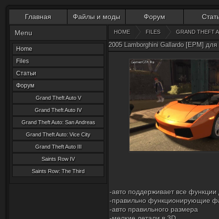
Главная
Файлы и моды
Форум
Стат
Menu
HOME
FILES
GRAND THEFT A
2005 Lamborghini Gallardo [EPM] для 
Home
Files
Статьи
Форум
Grand Theft Auto V
Grand Theft Auto IV
Grand Theft Auto: San Andreas
Grand Theft Auto: Vice City
Grand Theft Auto III
Saints Row IV
Saints Row: The Third
-авто поддерживает все функции
-правильно функционирующие ф
-авто правильного размера
-мелкие детали в 3D