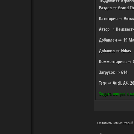
Подробнее о файле
Раздел
⇒
Grand Th
Категория
⇒
Авто
Автор
⇒ Неизвест
Добавлен
⇒ 19 Ма
Добавил
⇒
Nikas
Комментариев
⇒ 
Загрузок
⇒ 614
Теги
⇒
Audi
,
A4
,
2
Задать вопрос о м
Оставить комментарий