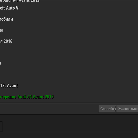
 Audi A4 Avant 2013
eft Auto V
мобили
но
я 2016
0
013
,
Avant
атериале Audi A4 Avant 2013
Спасибо
Жаловаться