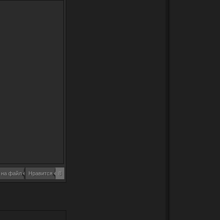
 на файл
Нравится
8